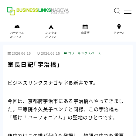
MENU
バーチャル
レンタル
会議室
アクセス
オフィス
オフィス
バーチャルオフィス
2026.06.15
2026.06.15
コワーキングスペース
レンタルオフィス
室長日記「宇治橋」
会議室
ビジネスリンクスナゴヤ室長新井です。
お問い合わせ
今回は、京都府宇治市にある宇治橋へやってきまし
お問い合わせ
た。平等院や久美子ベンチと同様、この宇治橋も
ご利用の流れ
「響け！ユーフォニアム」の聖地のひとつです。
アクセス
会社案内
作中ではこの橋が何度も登場し、物語の中でも重要