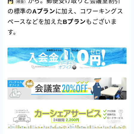
円
から。郵便受け取りと会議室割引
（税抜）
の標準の
Aプラン
に加え、コワーキングス
ペースなどを加えた
Bプラン
もございま
す。