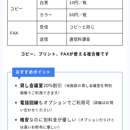
白黒
10円／枚
コピー
カラー
50円／枚
受信
コピーと同じ
FAX
送信
通信料課金
コピー、プリント、FAXが使える複合機です
おすすめポイント
貸し会議室
20%割引
（当施設の貸し会議室を特別
価格でご利用できます）
電話回線
もオプションでご利用可
（詳細はお問
い合わせください）
格安
なのに別料金が優しい
（オプションだらけと
は違いお財布に優しい）