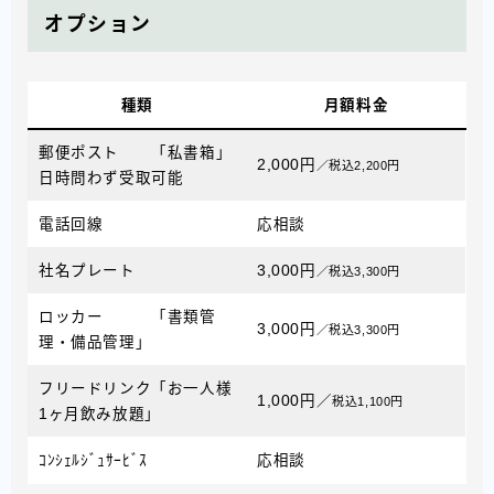
オプション
種類
月額料金
郵便ポスト 「私書箱」
2,000円
／税込2,200円
日時問わず受取可能
電話回線
応相談
社名プレート
3,000円
／税
込3,300円
ロッカー 「書類管
3,000円
／税込
3,300円
理・備品管理」
フリードリンク「お一人様
1,000円／
税込1,100円
1ヶ月飲み放題」
ｺﾝｼｪﾙｼﾞｭｻｰﾋﾞｽ
応相談