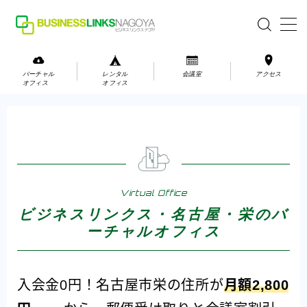
MENU
バーチャル
レンタル
会議室
アクセス
オフィス
オフィス
バーチャルオフィス
レンタルオフィス
会議室
Virtual Office
お問い合わせ
ビジネスリンクス・名古屋・栄のバ
ーチャルオフィス
お問い合わせ
ご利用の流れ
アクセス
入会金0円！名古屋市栄の住所が
月額2,800
会社案内