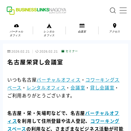
MENU
バーチャル
レンタル
会議室
アクセス
オフィス
オフィス
バーチャルオフィス
2026.02.21
2026.02.21
セミナー
レンタルオフィス
名古屋栄貸し会議室
会議室
いつも名古屋
バーチャルオフィス
・
コワーキングス
ペース
・
レンタルオフィス
・
会議室
・
貸し会議室
・
お問い合わせ
ご利用ありがとうございます。
お問い合わせ
ご利用の流れ
名古屋・栄・矢場町などで、名古屋
バーチャルオフ
アクセス
ィス
を利用して住所登録や法人登記、
コワーキング
スペース
の利用など、さまざまなビジネス活動が可能
会社案内