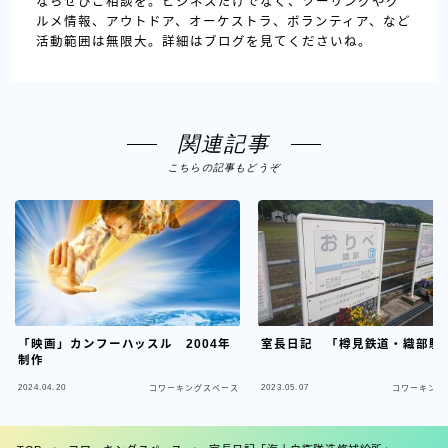
ならぜひご相談を。ビジネスだけでなく、ツーリングやグ
ルメ情報、アウトドア、オーケストラ、ボランティア、など
活動範囲は無限大。詳細はブログを見てくださいね。
関連記事
こちらの記事もどうぞ
「映画」カンフーハッスル 2004年
室長日記 「樽見鉄道・織部駅
制作
2024.04.20
2023.05.07
コワーキングスペース
コワーキング
フォロー