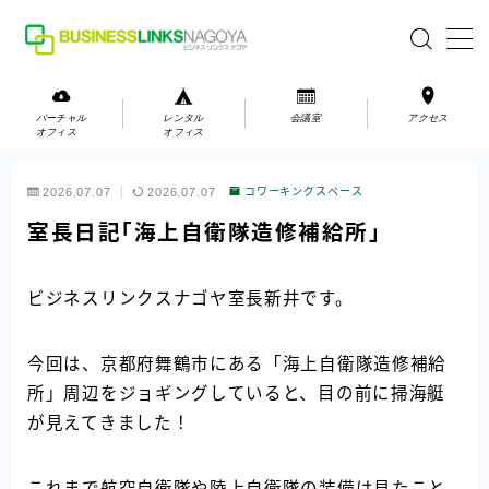
MENU
バーチャル
レンタル
会議室
アクセス
オフィス
オフィス
バーチャルオフィス
2026.07.07
2026.07.07
コワーキングスペース
レンタルオフィス
室長日記「海上自衛隊造修補給所」
会議室
ビジネスリンクスナゴヤ室長新井です。
お問い合わせ
今回は、京都府舞鶴市にある「海上自衛隊造修補給
お問い合わせ
所」周辺をジョギングしていると、目の前に掃海艇
ご利用の流れ
が見えてきました！
アクセス
会社案内
これまで航空自衛隊や陸上自衛隊の装備は見たこと