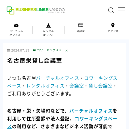
MENU
バーチャル
レンタル
会議室
アクセス
オフィス
オフィス
バーチャルオフィス
2024.07.13
コワーキングスペース
レンタルオフィス
名古屋栄貸し会議室
会議室
いつも名古屋
バーチャルオフィス
・
コワーキングス
ペース
・
レンタルオフィス
・
会議室
・
貸し会議室
・
お問い合わせ
ご利用ありがとうございます。
お問い合わせ
ご利用の流れ
名古屋・栄・矢場町などで、
バーチャルオフィス
を
アクセス
利用して住所登録や法人登記、
コワーキングスペー
ス
の利用など、さまざまなビジネス活動が可能で
会社案内