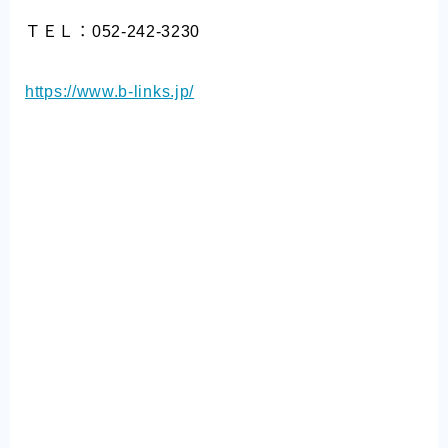
ＴＥＬ：052-242-3230
https://www.b-links.jp/