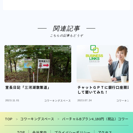
関連記事
こちらの記事もどうぞ
室長日記「三河湖散策道」
チャットＧＰＴに銀行口座開設
して聞いてみた！
2023.11.01
2023.07.24
コワーキングスペース
コワーキング
フォロー
TOP
コワーキングスペース
バーチャルBプラン4,180円（税込）コワー
＞
＞
TOP
会社案内
プライバシーポリシー
アクセス