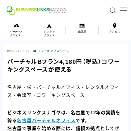
MENU
バーチャル
レンタル
会議室
アクセス
オフィス
オフィス
バーチャルオフィス
2024.09.17
コワーキングスペース
レンタルオフィス
バーチャルBプラン4,180円（税込）コワー
キングスペースが使える
会議室
名古屋・栄・バーチャルオフィス・レンタルオフィ
お問い合わせ
ス・会議室・コワーキングスペース
お問い合わせ
ご利用の流れ
ビジネスリンクスナゴヤは、名古屋で12年の実績を
アクセス
誇る
名古屋バーチャルオフィス
です。
名古屋で事業を始める際には、信頼の拠点としてぜ
会社案内