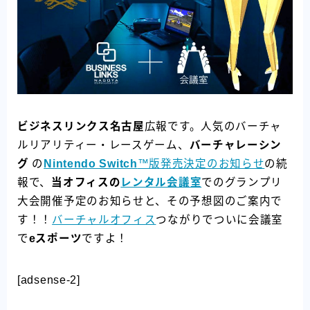
ビジネスリンクス名古屋
広報です。人気のバーチャ
ルリアリティー・レースゲーム、
バーチャレーシン
グ
の
Nintendo Switch
™版発売決定のお知らせ
の続
報で、
当オフィスの
レンタル会議室
でのグランプリ
大会開催予定のお知らせと、その予想図のご案内で
す！！
バーチャルオフィス
つながりでついに会議室
で
eスポーツ
ですよ！
[adsense-2]