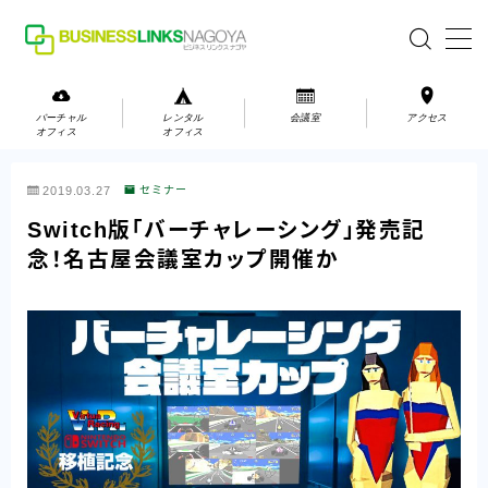
MENU
バーチャル
レンタル
会議室
アクセス
オフィス
オフィス
バーチャルオフィス
2019.03.27
セミナー
レンタルオフィス
Switch版「バーチャレーシング」発売記
念！名古屋会議室カップ開催か
会議室
お問い合わせ
お問い合わせ
ご利用の流れ
アクセス
会社案内