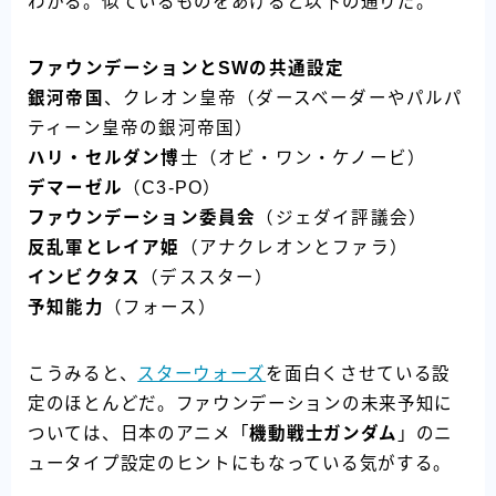
わかる。似ているものをあげると以下の通りだ。
ファウンデーションとSWの共通設定
銀河帝国
、クレオン皇帝（ダースベーダーやパルパ
ティーン皇帝の銀河帝国）
ハリ・セルダン博
士（オビ・ワン・ケノービ）
デマーゼル
（C3-PO）
ファウンデーション委員会
（ジェダイ評議会）
反乱軍とレイア姫
（アナクレオンとファラ）
インビクタス
（デススター）
予知能力
（フォース）
こうみると、
スターウォーズ
を面白くさせている設
定のほとんどだ。ファウンデーションの未来予知に
ついては、日本のアニメ「
機動戦士ガンダム
」のニ
ュータイプ設定のヒントにもなっている気がする。