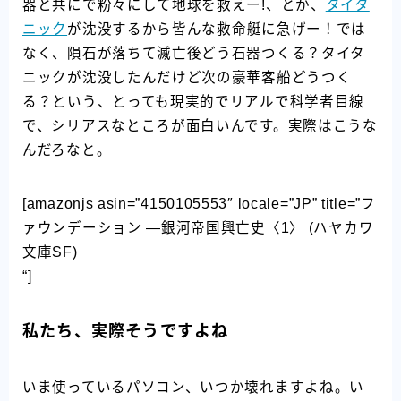
器と共にで粉々にして地球を救えー!、とか、
タイタ
ニック
が沈没するから皆んな救命艇に急げー！では
なく、隕石が落ちて滅亡後どう石器つくる？タイタ
ニックが沈没したんだけど次の豪華客船どうつく
る？という、とっても現実的でリアルで科学者目線
で、シリアスなところが面白いんです。実際はこうな
んだろなと。
[amazonjs asin=”4150105553″ locale=”JP” title=”フ
ァウンデーション ―銀河帝国興亡史〈1〉 (ハヤカワ
文庫SF)
“]
私たち、実際そうですよね
いま使っているパソコン、いつか壊れますよね。い