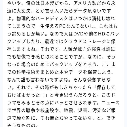
やいや、俺のは日本製だから、アメリカ製だから永
遠に大丈夫、とか言う人いたらデータ危ないです
よ。物理的なハードディスクはいつかは消耗し壊れ
てしまうので一生使えるPCなんてないし、これはも
う諦めるしか無い。なので人はDVDや他のHDにバッ
クアップしたり、最近ではクラウドストレージに保
存しますよね。それです。人類が滅亡危険性は誰に
でも想像でき感じ取れることですが、なのに、そう
なった場合のためにバックアップをとろう、ここま
での科学技術をまとめた本やデータを保管しよう、
なんて誰も言わないですよね。そんな発想すらな
い。それで、その時がもしきちゃったら「保存して
おけばよかったー」と今更思うんだろうと。このド
ラマをみるとその点にハッとさせられます。ニュース
で世界の戦争や核施設や、地震、災害、汚染など報
道で騒ぐ割に、それ俺たちやってないな、と。でき
そうなものの。