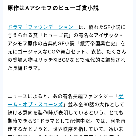
原作はAアシモフのヒューゴ賞小説
ドラマ「ファウンデーション」
は、優れたSF小説に
与えられる賞「ヒューゴ賞」の有名な
アイザック・
アシモフ原作
の古典的SF小説「銀河帝国興亡史」を
元にゴージャスなCGや舞台セット、衣装、たくさん
の登場人物はリッチなBGMなどで現代的に編集され
た長編ドラマ。
ニュースによると、あの有名長編ファンタジー「
ゲ
ーム・オブ・スローンズ
」並み全80話の大作として
続ける意向を製作陣が表明しているという、とても
期待できるSFドラマとして配信中だ。では、何を再
建するかというと、世界秩序を指していて、遠い未