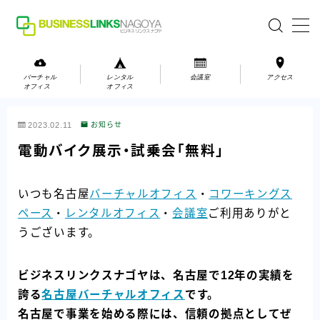
MENU
バーチャル
レンタル
会議室
アクセス
オフィス
オフィス
バーチャルオフィス
2023.02.11
お知らせ
レンタルオフィス
電動バイク展示・試乗会「無料」
会議室
いつも名古屋
バーチャルオフィス
・
コワーキングス
ペース
・
レンタルオフィス
・
会議室
ご利用ありがと
お問い合わせ
うございます。
お問い合わせ
ご利用の流れ
ビジネスリンクスナゴヤは、名古屋で12年の実績を
アクセス
誇る
名古屋バーチャルオフィス
です。
名古屋で事業を始める際には、信頼の拠点としてぜ
会社案内