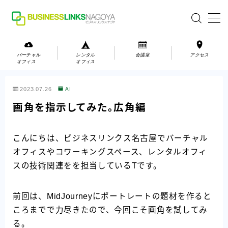
MENU
バーチャル
レンタル
会議室
アクセス
オフィス
オフィス
バーチャルオフィス
2023.07.26
AI
レンタルオフィス
画角を指示してみた。広角編
会議室
こんにちは、ビジネスリンクス名古屋でバーチャル
オフィスやコワーキングスペース、レンタルオフィ
お問い合わせ
スの技術関連をを担当しているTです。
お問い合わせ
ご利用の流れ
前回は、MidJourneyにポートレートの題材を作ると
アクセス
ころまでで力尽きたので、今回こそ画角を試してみ
る。
会社案内