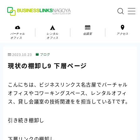
MENU
バーチャル
レンタル
会議室
アクセス
オフィス
オフィス
バーチャルオフィス
2023.10.23
ブログ
レンタルオフィス
現状の棚卸し9 下層ページ
会議室
こんにちは、ビジネスリンクス名古屋でバーチャル
オフィスやコワーキングスペース、レンタルオフィ
お問い合わせ
ス、貸し会議室の技術関連をを担当しているTです。
お問い合わせ
ご利用の流れ
引き続き棚卸し
アクセス
下層リンクの棚卸し
会社案内