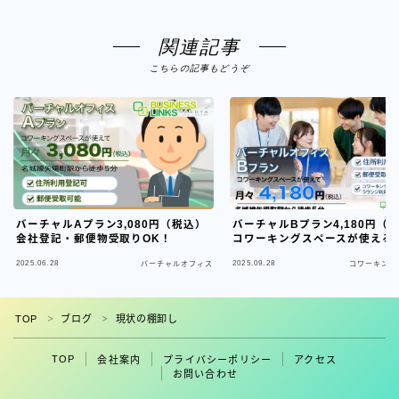
関連記事
こちらの記事もどうぞ
バーチャルAプラン3,080円（税込）
バーチャルBプラン4,180円（
会社登記・郵便物受取りOK！
コワーキングスペースが使える
2025.06.28
2025.09.28
バーチャルオフィス
コワーキング
フォロー
TOP
ブログ
現状の棚卸し
＞
＞
TOP
会社案内
プライバシーポリシー
アクセス
お問い合わせ