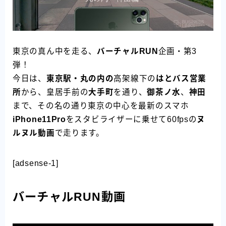
東京の真ん中を走る、
バーチャルRUN
企画・第3
弾！
今日は、
東京駅・丸の内の
高架線下の
はとバス営業
所
から、皇居手前の
大手町
を通り、
御茶ノ水
、
神田
まで、その名の通り東京の中心を最新のスマホ
iPhone11Pro
をスタビライザーに乗せて60fpsの
ヌ
ルヌル動画
で走ります。
[adsense-1]
バーチャルRUN動画