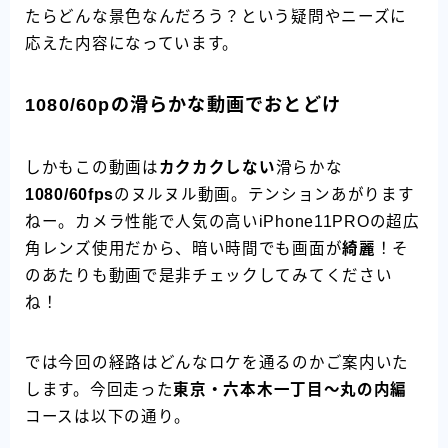
たらどんな景色なんだろう？という疑問やニーズに
応えた内容になっています。
1080/60pの滑らかな動画でおとどけ
しかもこの動画は
カクカクしない
滑らかな
1080/60fps
のヌルヌル動画。テンションあがります
ねー。カメラ性能で人気の高いiPhone11PROの超広
角レンズ使用だから、暗い時間でも画面が
綺麗
！そ
のあたりも動画で是非チェックしてみてください
ね！
では今回の経路はどんなロケを通るのかご案内いた
します。今回走った
東京・六本木一丁目〜丸の内編
コースは以下の通り。