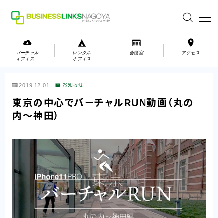
MENU
バーチャル
レンタル
会議室
アクセス
オフィス
オフィス
バーチャルオフィス
2019.12.01
お知らせ
レンタルオフィス
東京の中心でバーチャルRUN動画（丸の
内〜神田）
会議室
お問い合わせ
お問い合わせ
ご利用の流れ
アクセス
会社案内