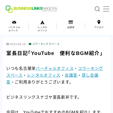
MENU
バーチャル
レンタル
会議室
アクセス
オフィス
オフィス
バーチャルオフィス
2023.08.18
コワーキングスペース
レンタルオフィス
室長日記「YouTube 便利なBGM紹介」
会議室
いつも名古屋栄
バーチャルオフィス
・
コワーキング
スペース
・
レンタルオフィス
・
会議室
・
貸し会議
お問い合わせ
室
・ご利用ありがとうございます。
お問い合わせ
ご利用の流れ
ビジネスリンクスナゴヤ室長新井です。
アクセス
今回は、YouTubeでおすすめのBGMを紹介します。
会社案内