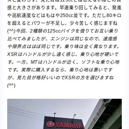
感と大きさがあります。早速乗り回してみると、発進
や巡航速度などはもはや250cc並です。ただし80キロ
を超えるとパワーが不足し、少々苦しく感じますね
(^
^)今回、2種類の125ccバイクを借りてお互い乗り
比べてみましたが、エンジンは同じなので、速度感
や限界点はほぼ同じです。乗り味は全く異なります。
XSRはハンドルが少し遠く感じ、乗り心地が硬いで
す。一方、MTはハンドルが近く、ソフトな乗り心地
です。実際に購入するなら、乗り心地は悪いです
が、見た目が格好いいのでXSRの方を選びますね
(^
^)