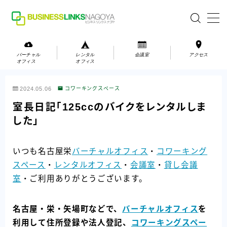
MENU
バーチャル
レンタル
会議室
アクセス
オフィス
オフィス
バーチャルオフィス
2024.05.06
コワーキングスペース
レンタルオフィス
室長日記「125ccのバイクをレンタルしま
した」
会議室
いつも名古屋栄
バーチャルオフィス
・
コワーキング
お問い合わせ
スペース
・
レンタルオフィス
・
会議室
・
貸し会議
お問い合わせ
室
・ご利用ありがとうございます。
ご利用の流れ
アクセス
名古屋・栄・矢場町などで、
バーチャルオフィス
を
利用して住所登録や法人登記、
コワーキングスペー
会社案内