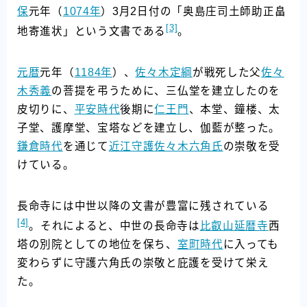
保
元年（
1074年
）3月2日付の「奥島庄司土師助正畠
[3]
地寄進状」という文書である
。
元暦
元年（
1184年
）、
佐々木定綱
が戦死した父
佐々
木秀義
の菩提を弔うために、三仏堂を建立したのを
皮切りに、
平安時代
後期に
仁王門
、本堂、鐘楼、太
子堂、護摩堂、宝塔などを建立し、伽藍が整った。
鎌倉時代
を通じて
近江
守護
佐々木六角氏
の崇敬を受
けている。
長命寺には中世以降の文書が豊富に残されている
[4]
。それによると、中世の長命寺は
比叡山
延暦寺
西
塔の別院としての地位を保ち、
室町時代
に入っても
変わらずに守護六角氏の崇敬と庇護を受けて栄え
た。