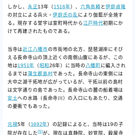
しかし、
永正
13年（
1516年
）、
六角高頼
と
伊庭貞隆
の対立による兵火・
伊庭氏の乱
により伽藍が全焼す
る。現存する堂宇は室町時代から
江戸時代
初期にか
けて再建されたものである。
当寺は
近江八幡市
の市街地の北方、琵琶湖岸にそび
える長命寺山の頂上近くの南側山腹にあるが、この
地は
1951年
（
昭和
26年）に当時の
八幡町
に編入され
るまでは
蒲生郡
島村
であった。長命寺山の東側には
大中之湖干拓地が広がっているが、干拓以前の島村
は文字通りの島であった。長命寺山の麓の船着場は
安土
への水路（長命寺川）の入口にもあたり、交通
の要衝でもあった。
元禄
5年（
1692年
）の記録によると、当時は19の子
[5]
院が存在した
が、現在は真静院、妙覚院、穀屋寺