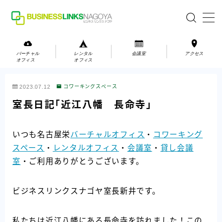
MENU
バーチャル
レンタル
会議室
アクセス
オフィス
オフィス
バーチャルオフィス
2023.07.12
コワーキングスペース
レンタルオフィス
室長日記「近江八幡 長命寺」
会議室
いつも名古屋栄
バーチャルオフィス
・
コワーキング
スペース
・
レンタルオフィス
・
会議室
・
貸し会議
お問い合わせ
室
・ご利用ありがとうございます。
お問い合わせ
ご利用の流れ
ビジネスリンクスナゴヤ室長新井です。
アクセス
私たちは近江八幡にある長命寺を訪れました！この
会社案内