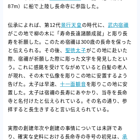
87m）に船で上陸し長命寺に参詣した。
伝承によれば、第12代
景行天皇
の時代に、
武内宿禰
がこの地で柳の木に「寿命長遠諸願成就」と彫り長
寿を祈願した。このため宿禰は300歳の長命を保った
と伝えられる。その後、
聖徳太子
がこの地に赴いた
際、宿禰が祈願した際に彫った文字を発見したとい
う。これに感銘を受けてながめていると白髪の老人
が現れ、その木で仏像を彫りこの地に安置するよう
告げた。太子は早速、
十一面観音
を彫りこの地に安
置した。太子は宿禰の長寿にあやかり、当寺を長命
寺と名付けたと伝えられている。その名の通り、参
拝すると長生きすると言い伝えられている。
実際の創建年次や創建の事情については未詳であ
り、確実な史料における長命寺の寺号の初見は、
承