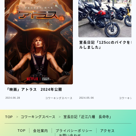
室長日記「125ccのバイクをレ
ルしました」
「映画」アトラス 2024年公開
2024.06.28
2024.05.06
コワーキングスペース
コワーキング
フォロー
TOP
コワーキングスペース
室長日記「近江八幡 長命寺」
＞
＞
TOP
会社案内
プライバシーポリシー
アクセス
お問い合わせ