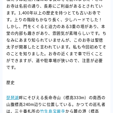
お寺は名前の通り、長寿にご利益があるとされてい
ます。1,400年以上の歴史を持つとても古いお寺で
す。上りの階段もかなり長く、少しハードでした！
しかし、門をくぐると迫力のある3重の塔があり、本
堂の内部も趣きがあり、雰囲気が素晴らしいです。ち
なみにあまり知られていませんが、このお寺は聖徳
太子が開基したと言われています。私も今回初めてそ
のことを知りました。お寺の近くまで車で行くこと
ができますが、道や駐車場が狭いので、注意が必要
です。
歴史
琵琶湖
畔にそびえる長命寺山（標高333m）の南西の
山腹標高240m辺りに位置している。かつての巡礼者
は、三十番札所の
竹生島
宝厳寺
から麓の港（標高