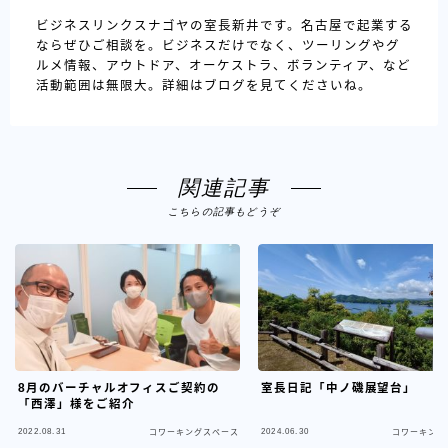
ビジネスリンクスナゴヤの室長新井です。名古屋で起業する
ならぜひご相談を。ビジネスだけでなく、ツーリングやグ
ルメ情報、アウトドア、オーケストラ、ボランティア、など
活動範囲は無限大。詳細はブログを見てくださいね。
関連記事
こちらの記事もどうぞ
8月のバーチャルオフィスご契約の
室長日記「中ノ磯展望台」
「西澤」様をご紹介
2022.08.31
2024.06.30
コワーキングスペース
コワーキング