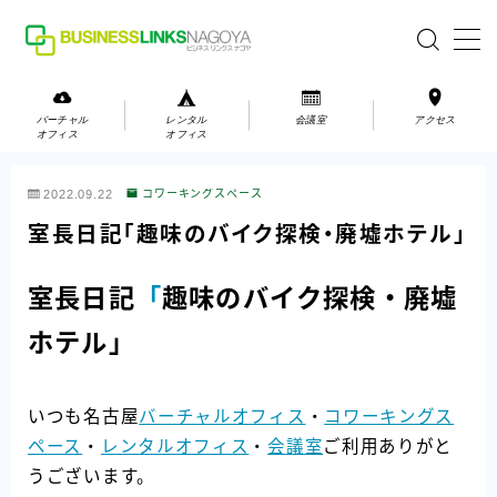
MENU
バーチャル
レンタル
会議室
アクセス
オフィス
オフィス
バーチャルオフィス
2022.09.22
コワーキングスペース
レンタルオフィス
室長日記「趣味のバイク探検・廃墟ホテル」
会議室
室長日記
「
趣味のバイク探検・廃墟
お問い合わせ
ホテル
」
お問い合わせ
いつも名古屋
ご利用の流れ
バーチャルオフィス
・
コワーキングス
ペース
・
レンタルオフィス
・
会議室
ご利用ありがと
アクセス
うございます。
会社案内