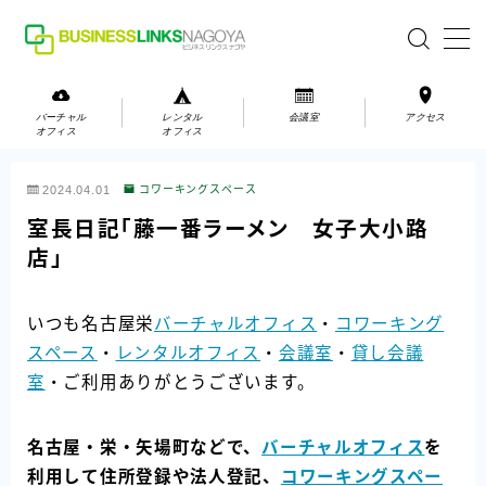
MENU
バーチャル
レンタル
会議室
アクセス
オフィス
オフィス
バーチャルオフィス
2024.04.01
コワーキングスペース
レンタルオフィス
室長日記「藤一番ラーメン 女子大小路
店」
会議室
いつも名古屋栄
バーチャルオフィス
・
コワーキング
お問い合わせ
スペース
・
レンタルオフィス
・
会議室
・
貸し会議
お問い合わせ
室
・ご利用ありがとうございます。
ご利用の流れ
アクセス
名古屋・栄・矢場町などで、
バーチャルオフィス
を
利用して住所登録や法人登記、
コワーキングスペー
会社案内