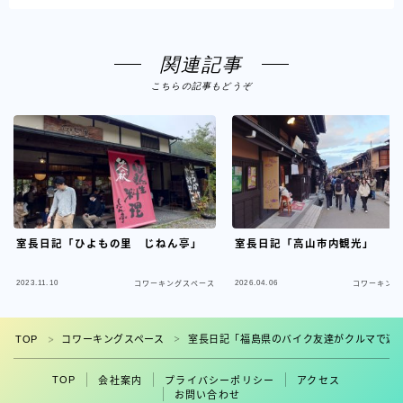
関連記事
こちらの記事もどうぞ
室長日記「ひよもの里 じねん亭」
室長日記「高山市内観光」
2023.11.10
2026.04.06
コワーキングスペース
コワーキング
フォロー
TOP
コワーキングスペース
室長日記「福島県のバイク友達がクルマで遊
＞
＞
TOP
会社案内
プライバシーポリシー
アクセス
お問い合わせ