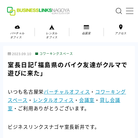
MENU
バーチャル
レンタル
会議室
アクセス
オフィス
オフィス
バーチャルオフィス
2023.09.10
コワーキングスペース
レンタルオフィス
室長日記「福島県のバイク友達がクルマで
遊びに来た」
会議室
いつも名古屋栄
バーチャルオフィス
・
コワーキング
お問い合わせ
スペース
・
レンタルオフィス
・
会議室
・
貸し会議
お問い合わせ
室
・ご利用ありがとうございます。
ご利用の流れ
アクセス
ビジネスリンクスナゴヤ室長新井です。
会社案内