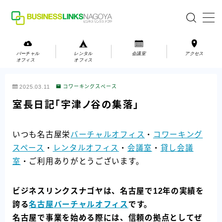
MENU
バーチャル
レンタル
会議室
アクセス
オフィス
オフィス
バーチャルオフィス
2025.03.11
コワーキングスペース
レンタルオフィス
室長日記「宇津ノ谷の集落」
会議室
いつも名古屋栄
バーチャルオフィス
・
コワーキング
スペース
・
レンタルオフィス
・
会議室
・
貸し会議
お問い合わせ
室
・ご利用ありがとうございます。
お問い合わせ
ご利用の流れ
ビジネスリンクスナゴヤは、名古屋で12年の実績を
アクセス
誇る
名古屋バーチャルオフィス
です。
名古屋で事業を始める際には、信頼の拠点としてぜ
会社案内