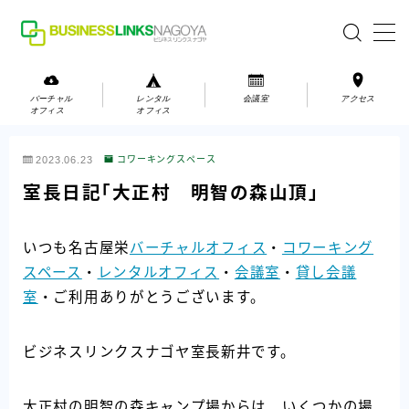
MENU
バーチャル
レンタル
会議室
アクセス
オフィス
オフィス
バーチャルオフィス
2023.06.23
コワーキングスペース
レンタルオフィス
室長日記「大正村 明智の森山頂」
会議室
いつも名古屋栄
バーチャルオフィス
・
コワーキング
スペース
・
レンタルオフィス
・
会議室
・
貸し会議
お問い合わせ
室
・ご利用ありがとうございます。
お問い合わせ
ご利用の流れ
ビジネスリンクスナゴヤ室長新井です。
アクセス
大正村の明智の森キャンプ場からは、いくつかの場
会社案内