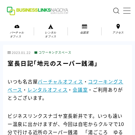
MENU
バーチャル
レンタル
会議室
アクセス
オフィス
オフィス
バーチャルオフィス
2023.01.22
コワーキングスペース
レンタルオフィス
室長日記「地元のスーパー銭湯」
会議室
いつも名古屋
バーチャルオフィス
・
コワーキングス
ペース
・
レンタルオフィス
・
会議室
・ご利用ありが
お問い合わせ
とうございます。
お問い合わせ
ご利用の流れ
ビジネスリンクスナゴヤ室長新井です。いつも遠い
アクセス
ー温泉に出かけますが、今回は自宅からクルマで10
分で行ける近所のスーパー銭湯 「湯ごころ ゆる
会社案内