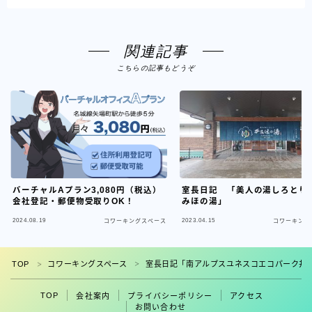
関連記事
こちらの記事もどうぞ
バーチャルAプラン3,080円（税込）
室長日記 「美人の湯しろとり
会社登記・郵便物受取りOK！
みほの湯」
2024.08.19
2023.04.15
コワーキングスペース
コワーキング
フォロー
TOP
コワーキングスペース
室長日記「南アルプスユネスコエコパーク井
＞
＞
TOP
会社案内
プライバシーポリシー
アクセス
お問い合わせ