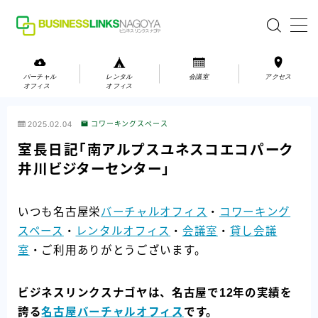
MENU
バーチャル
レンタル
会議室
アクセス
オフィス
オフィス
バーチャルオフィス
2025.02.04
コワーキングスペース
レンタルオフィス
室長日記「南アルプスユネスコエコパーク
井川ビジターセンター」
会議室
いつも名古屋栄
バーチャルオフィス
・
コワーキング
お問い合わせ
スペース
・
レンタルオフィス
・
会議室
・
貸し会議
お問い合わせ
室
・ご利用ありがとうございます。
ご利用の流れ
アクセス
ビジネスリンクスナゴヤは、名古屋で12年の実績を
誇る
名古屋バーチャルオフィス
です。
会社案内