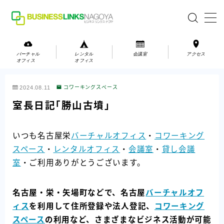
MENU
バーチャル
レンタル
会議室
アクセス
オフィス
オフィス
バーチャルオフィス
2024.08.11
コワーキングスペース
レンタルオフィス
室長日記「勝山古墳」
会議室
いつも名古屋栄
バーチャルオフィス
・
コワーキング
スペース
・
レンタルオフィス
・
会議室
・
貸し会議
お問い合わせ
室
・ご利用ありがとうございます。
お問い合わせ
ご利用の流れ
名古屋・栄・矢場町などで、名古屋
バーチャルオフ
アクセス
ィス
を利用して住所登録や法人登記、
コワーキング
スペース
の利用など、さまざまなビジネス活動が可能
会社案内