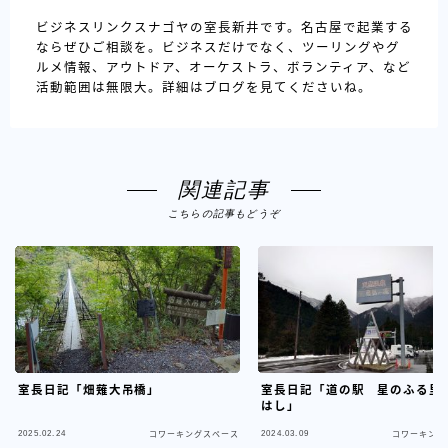
ビジネスリンクスナゴヤの室長新井です。名古屋で起業する
ならぜひご相談を。ビジネスだけでなく、ツーリングやグ
ルメ情報、アウトドア、オーケストラ、ボランティア、など
活動範囲は無限大。詳細はブログを見てくださいね。
関連記事
こちらの記事もどうぞ
室長日記「畑薙大吊橋」
室長日記「道の駅 星のふる里
はし」
2025.02.24
2024.03.09
コワーキングスペース
コワーキング