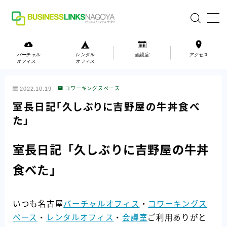
MENU
バーチャル
レンタル
会議室
アクセス
オフィス
オフィス
バーチャルオフィス
2022.10.19
コワーキングスペース
レンタルオフィス
室長日記「久しぶりに吉野屋の牛丼食べ
た」
会議室
室長日記「久しぶりに吉野屋の牛丼
お問い合わせ
食べた」
お問い合わせ
ご利用の流れ
いつも名古屋
バーチャルオフィス
・
コワーキングス
アクセス
ペース
・
レンタルオフィス
・
会議室
ご利用ありがと
会社案内