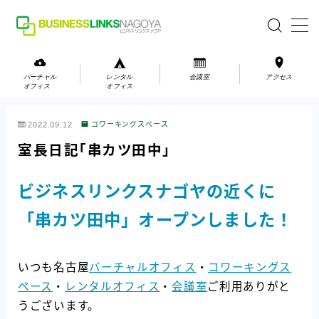
MENU
バーチャル
レンタル
会議室
アクセス
オフィス
オフィス
バーチャルオフィス
2022.09.12
コワーキングスペース
レンタルオフィス
室長日記「串カツ田中」
会議室
ビジネスリンクスナゴヤの近くに
お問い合わせ
「串カツ田中」オープンしました！
お問い合わせ
いつも名古屋
ご利用の流れ
バーチャルオフィス
・
コワーキングス
ペース
・
レンタルオフィス
・
会議室
ご利用ありがと
アクセス
うございます。
会社案内