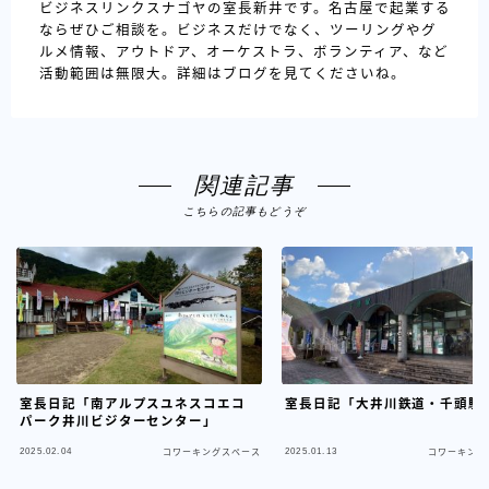
ビジネスリンクスナゴヤの室長新井です。名古屋で起業する
ならぜひご相談を。ビジネスだけでなく、ツーリングやグ
ルメ情報、アウトドア、オーケストラ、ボランティア、など
活動範囲は無限大。詳細はブログを見てくださいね。
関連記事
こちらの記事もどうぞ
室長日記「南アルプスユネスコエコ
室長日記「大井川鉄道・千頭駅
パーク井川ビジターセンター」
2025.02.04
2025.01.13
コワーキングスペース
コワーキング
フォロー