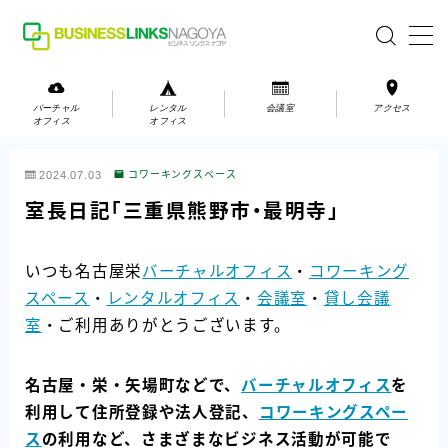
MENU
バーチャル
レンタル
会議室
アクセス
オフィス
オフィス
バーチャルオフィス
2024.07.03
コワーキングスペース
レンタルオフィス
室長日記「三重県熊野市・最明寺」
会議室
いつも名古屋栄
バーチャルオフィス
・
コワーキング
スペース
・
レンタルオフィス
・
会議室
・
貸し会議
お問い合わせ
室
・ご利用ありがとうございます。
お問い合わせ
ご利用の流れ
名古屋・栄・矢場町などで、
バーチャルオフィス
を
アクセス
利用して住所登録や法人登記、
コワーキングスペー
ス
の利用など、さまざまなビジネス活動が可能で
会社案内