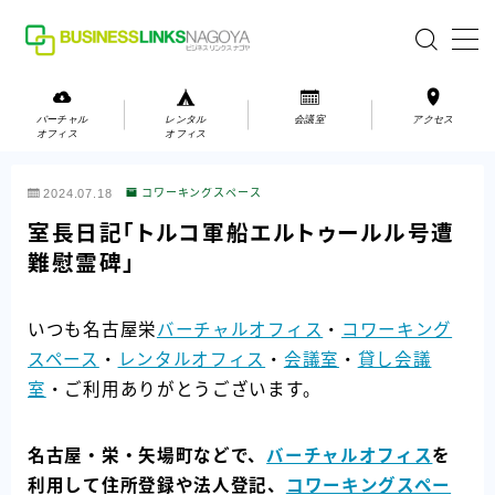
MENU
バーチャル
レンタル
会議室
アクセス
オフィス
オフィス
バーチャルオフィス
2024.07.18
コワーキングスペース
レンタルオフィス
室長日記「トルコ軍船エルトゥールル号遭
難慰霊碑」
会議室
いつも名古屋栄
バーチャルオフィス
・
コワーキング
お問い合わせ
スペース
・
レンタルオフィス
・
会議室
・
貸し会議
お問い合わせ
室
・ご利用ありがとうございます。
ご利用の流れ
アクセス
名古屋・栄・矢場町などで、
バーチャルオフィス
を
利用して住所登録や法人登記、
コワーキングスペー
会社案内