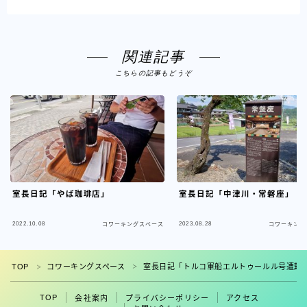
関連記事
こちらの記事もどうぞ
室長日記「やば珈琲店」
室長日記「中津川・常磐座」
2022.10.08
2023.08.28
コワーキングスペース
コワーキング
フォロー
TOP
コワーキングスペース
室長日記「トルコ軍船エルトゥールル号遭難
＞
＞
TOP
会社案内
プライバシーポリシー
アクセス