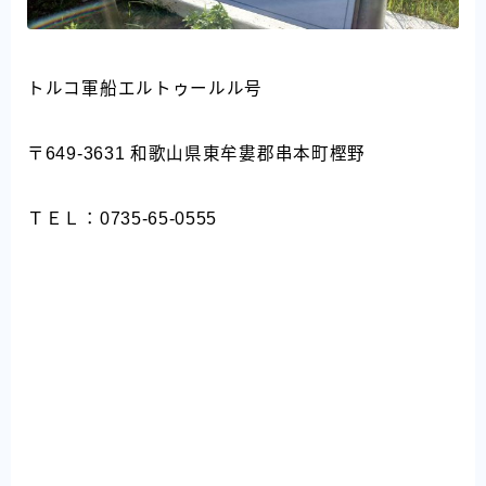
トルコ軍船エルトゥールル号
〒649-3631 和歌山県東牟婁郡串本町樫野
ＴＥＬ：0735-65-0555