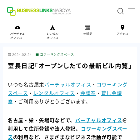
MENU
バーチャル
レンタル
会議室
アクセス
オフィス
オフィス
バーチャルオフィス
2024.02.24
コワーキングスペース
レンタルオフィス
室長日記「オープンしたての最新ビル内覧」
会議室
いつも名古屋栄
バーチャルオフィス
・
コワーキング
スペース
・
レンタルオフィス
・
会議室
・
貸し会議
お問い合わせ
室
・ご利用ありがとうございます。
お問い合わせ
ご利用の流れ
名古屋・栄・矢場町などで、
バーチャルオフィス
を
アクセス
利用して住所登録や法人登記、
コワーキングスペー
ス
の利用など、さまざまなビジネス活動が可能で
会社案内