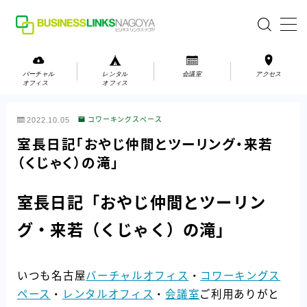
MENU
バーチャル
レンタル
会議室
アクセス
オフィス
オフィス
バーチャルオフィス
2022.10.05
コワーキングスペース
レンタルオフィス
室長日記「おやじ仲間とツーリング・来若
（くじゃく）の滝」
会議室
室長日記「おやじ仲間とツーリン
お問い合わせ
グ・来若（くじゃく）の滝」
お問い合わせ
ご利用の流れ
いつも名古屋
バーチャルオフィス
・
コワーキングス
アクセス
ペース
・
レンタルオフィス
・
会議室
ご利用ありがと
会社案内