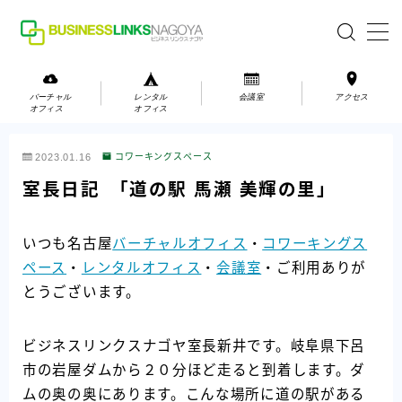
MENU
バーチャル
レンタル
会議室
アクセス
オフィス
オフィス
バーチャルオフィス
2023.01.16
コワーキングスペース
レンタルオフィス
室長日記 「道の駅 馬瀬 美輝の里」
会議室
いつも名古屋
バーチャルオフィス
・
コワーキングス
ペース
・
レンタルオフィス
・
会議室
・ご利用ありが
お問い合わせ
とうございます。
お問い合わせ
ご利用の流れ
ビジネスリンクスナゴヤ室長新井です。岐阜県下呂
アクセス
市の岩屋ダムから２０分ほど走ると到着します。ダ
ムの奥の奥にあります。こんな場所に道の駅がある
会社案内