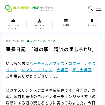
MENU
バーチャル
レンタル
会議室
アクセス
オフィス
オフィス
バーチャルオフィス
2023.04.19
コワーキングスペース
レンタルオフィス
室長日記 「道の駅 清流の里しろとり」
会議室
いつも名古屋
バーチャルオフィス
・
コワーキングス
ペース
・
レンタルオフィス
・
会議室
・
貸し会議室
・
お問い合わせ
ご利用ありがとうございます。
お問い合わせ
ご利用の流れ
ビジネスリンクスナゴヤ室長新井です。今回は、東
アクセス
海北陸自動車道の白鳥インターチェンジからすぐの
場所にある道の駅しろとりに寄ってみました。今日
会社案内