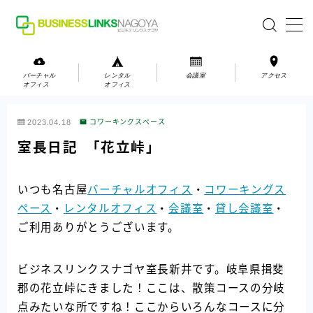
MENU
バーチャル
レンタル
会議室
アクセス
オフィス
オフィス
バーチャルオフィス
2023.04.18
コワーキングスペース
レンタルオフィス
室長日記 「花立峠」
会議室
いつも名古屋
バーチャルオフィス
・
コワーキングス
ペース
・
レンタルオフィス
・
会議室
・
貸し会議室
・
お問い合わせ
ご利用ありがとうございます。
お問い合わせ
ご利用の流れ
ビジネスリンクスナゴヤ室長新井です。岐阜県揖斐
アクセス
郡の花立峠にきました！ここは、散策コースの分岐
点みたいな所ですね！ここからいろんなコースに分
会社案内