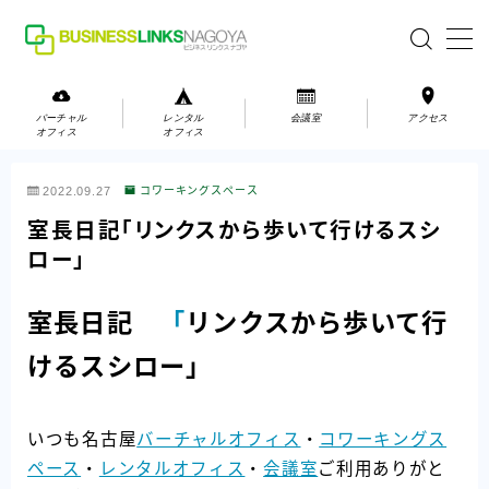
MENU
バーチャル
レンタル
会議室
アクセス
オフィス
オフィス
バーチャルオフィス
2022.09.27
コワーキングスペース
レンタルオフィス
室長日記「リンクスから歩いて行けるスシ
ロー」
会議室
室長日記
「
リンクスから歩いて行
お問い合わせ
けるスシロー」
お問い合わせ
ご利用の流れ
いつも名古屋
バーチャルオフィス
・
コワーキングス
アクセス
ペース
・
レンタルオフィス
・
会議室
ご利用ありがと
会社案内