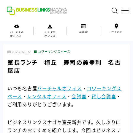
MENU
バーチャル
レンタル
会議室
アクセス
オフィス
オフィス
バーチャルオフィス
2023.07.15
コワーキングスペース
レンタルオフィス
室長ランチ 梅丘 寿司の美登利 名古
屋店
会議室
いつも名古屋
バーチャルオフィス
・
コワーキングス
お問い合わせ
ペース
・
レンタルオフィス
・
会議室
・
貸し会議室
・
お問い合わせ
ご利用ありがとうございます。
ご利用の流れ
アクセス
ビジネスリンクスナゴヤ室長新井です。久しぶりに
ランチのおすすめを紹介します。今回はビジネスリ
会社案内