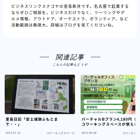
ビジネスリンクスナゴヤの室長新井です。名古屋で起業する
ならぜひご相談を。ビジネスだけでなく、ツーリングやグ
ルメ情報、アウトドア、オーケストラ、ボランティア、など
活動範囲は無限大。詳細はブログを見てくださいね。
関連記事
こちらの記事もどうぞ
室長日記「安土城跡ふもとま
バーチャルBプラン4,180円（
で・・」
コワーキングスペースが使える
2023.07.13
2023.09.08
コワーキングスペース
コワーキング