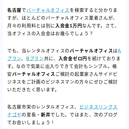
名古屋
で
バーチャルオフィス
を検索すると分かりま
すが、ほとんどのバーチャルオフィス業者さんが、
月々の利用料とは別に
入会金1万円
なんです。さて、
当オフィスの入会金はお幾らでしょう？
でも、当レンタルオフィスの
バーチャルオフィス
は
A
プラン
、
Bプラン
共に、
入会金ゼロ円
を続けておりま
す。なので気楽に出入りできて会計もシンプル。格
安
バーチャルオフィス
ご検討の起業家さんサイドビ
ジネスをご計画のビジネスマンの方々にぜひご検討
いただきたく思います。
名古屋市栄のレンタルオフィス、
ビジネスリンクス
ナゴヤ
の室長・
新井
でした。ではまた、次のブログ
でお会いしましょう！