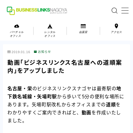
MENU
バーチャル
レンタル
会議室
アクセス
オフィス
オフィス
バーチャルオフィス
2019.01.16
お知らせ
レンタルオフィス
動画「ビジネスリンクス名古屋への道順案
内」をアップしました
会議室
名古屋・栄
のビジネスリンクスナゴヤは最寄駅の
地
お問い合わせ
下鉄名城線・矢場町駅
から歩いて5分の便利な場所に
お問い合わせ
あります。矢場町駅改札からオフィスまでの
道順
を
ご利用の流れ
わかりやすくご案内できればと、
動画
を作成いたし
ました。
アクセス
会社案内