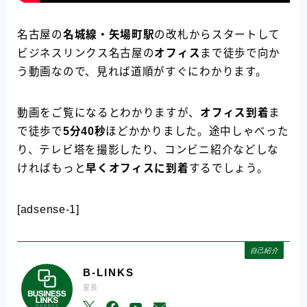
名古屋の
名城線・矢場町駅
の改札からスタートして
ビジネスリンクス名古屋の
オフィス
まで徒歩で向か
う動画なので、見れば道順がすぐにわかります。
動画をご覧になるとわかりますが、
オフィス到着
ま
で徒歩で
5分40秒
ほどかかりました。途中しゃべった
り、テレビ塔を撮影したり、コンビニ紹介などしな
ければもっと
早くオフィスに到着
するでしょう。
[adsense-1]
自己紹介
B-LINKS
室長