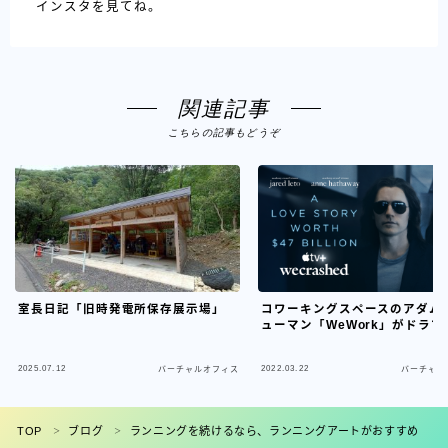
インスタを見てね。
関連記事
こちらの記事もどうぞ
室長日記「旧時発電所保存展示場」
コワーキングスペースのアダム
ューマン「WeWork」がドラマ
2025.07.12
2022.03.22
バーチャルオフィス
バーチャル
フォロー
TOP
ブログ
ランニングを続けるなら、ランニングアートがおすすめ
＞
＞