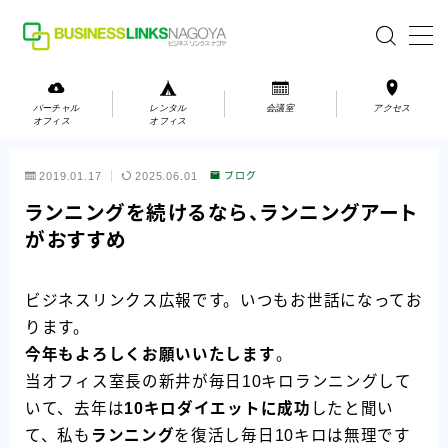
MENU
バーチャル
レンタル
会議室
アクセス
オフィス
オフィス
バーチャルオフィス
2019.01.17
2025.06.01
ブログ
レンタルオフィス
ランニングを続けるなら、ランニングアート
がおすすめ
会議室
ビジネスリンクス広報です。いつもお世話になってお
お問い合わせ
ります。
お問い合わせ
今年もよろしくお願いいたします
。
ご利用の流れ
当オフィス室長の新井が毎日10キロランニングして
いて、去年は
10キロダイエットに成功
したと聞い
アクセス
て、私も
ランニング
を復活し毎日10キロは無理です
会社案内