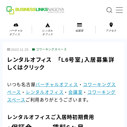
MENU
バーチャル
レンタル
会議室
アクセス
オフィス
オフィス
バーチャルオフィス
2022.11.25
コワーキングスペース
レンタルオフィス
レンタルオフィス 「L6号室」入居募集詳
しくはクリック
会議室
いつも名古屋
バーチャルオフィス
・
コワーキングス
お問い合わせ
ペース
・
レンタルオフィス
・
会議室
・
コワーキング
お問い合わせ
スペース
ご利用ありがとうございます。
ご利用の流れ
アクセス
レンタルオフィスご入居時初期費用
会社案内