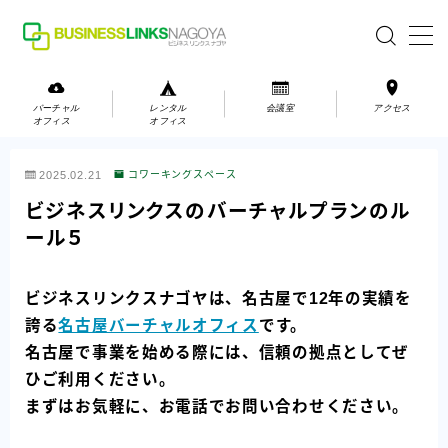
MENU
バーチャル
レンタル
会議室
アクセス
オフィス
オフィス
バーチャルオフィス
2025.02.21
コワーキングスペース
レンタルオフィス
ビジネスリンクスのバーチャルプランのル
ール５
会議室
ビジネスリンクスナゴヤは、名古屋で12年の実績を
お問い合わせ
誇る
名古屋バーチャルオフィス
です。
お問い合わせ
名古屋で事業を始める際には、信頼の拠点としてぜ
ご利用の流れ
ひご利用ください。
まずはお気軽に、お電話でお問い合わせください。
アクセス
会社案内