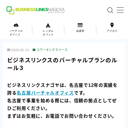
MENU
バーチャル
レンタル
会議室
アクセス
オフィス
オフィス
バーチャルオフィス
2025.02.13
コワーキングスペース
レンタルオフィス
ビジネスリンクスのバーチャルプランのル
ール３
会議室
ビジネスリンクスナゴヤは、名古屋で12年の実績を
お問い合わせ
誇る
名古屋バーチャルオフィス
です。
お問い合わせ
名古屋で事業を始める際には、信頼の拠点としてぜ
ご利用の流れ
ひご利用ください。
まずはお気軽に、お電話でお問い合わせください。
アクセス
会社案内