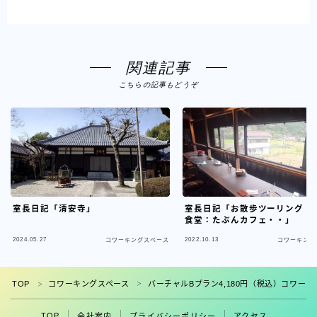
関連記事
こちらの記事もどうぞ
室長日記「清安寺」
室長日記「お散歩ツーリング・
食堂：たぶんカフェ・・」
2024.05.27
2022.10.13
コワーキングスペース
コワーキング
フォロー
TOP
コワーキングスペース
バーチャルBプラン4,180円（税込）コワー
＞
＞
TOP
会社案内
プライバシーポリシー
アクセス