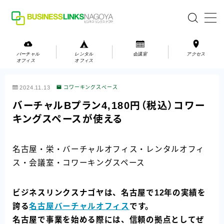
MENU
バーチャル
レンタル
会議室
アクセス
オフィス
オフィス
バーチャルオフィス
2024.11.13
コワーキングスペース
レンタルオフィス
バーチャルBプラン4,180円（税込）コワー
キングスペースが使える
会議室
名古屋・栄・バーチャルオフィス・レンタルオフィ
お問い合わせ
ス・会議室・コワーキングスペース
お問い合わせ
ご利用の流れ
ビジネスリンクスナゴヤは、名古屋で12年の実績を
アクセス
誇る
名古屋バーチャルオフィス
です。
名古屋で事業を始める際には、信頼の拠点としてぜ
会社案内