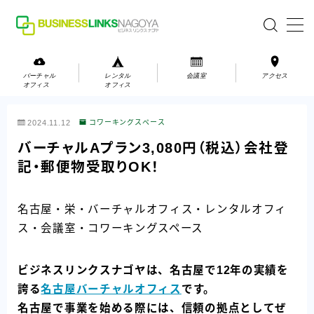
MENU
バーチャル
レンタル
会議室
アクセス
オフィス
オフィス
バーチャルオフィス
2024.11.12
コワーキングスペース
レンタルオフィス
バーチャルAプラン3,080円（税込）会社登
記・郵便物受取りOK！
会議室
名古屋・栄・バーチャルオフィス・レンタルオフィ
お問い合わせ
ス・会議室・コワーキングスペース
お問い合わせ
ご利用の流れ
ビジネスリンクスナゴヤは、名古屋で12年の実績を
アクセス
誇る
名古屋バーチャルオフィス
です。
名古屋で事業を始める際には、信頼の拠点としてぜ
会社案内