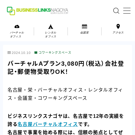
MENU
バーチャル
レンタル
会議室
アクセス
オフィス
オフィス
バーチャルオフィス
2024.10.10
コワーキングスペース
レンタルオフィス
バーチャルAプラン3,080円（税込）会社登
記・郵便物受取りOK！
会議室
名古屋・栄・バーチャルオフィス・レンタルオフィ
お問い合わせ
ス・会議室・コワーキングスペース
お問い合わせ
ご利用の流れ
ビジネスリンクスナゴヤは、名古屋で12年の実績を
アクセス
誇る
名古屋バーチャルオフィス
です。
名古屋で事業を始める際には、信頼の拠点としてぜ
会社案内