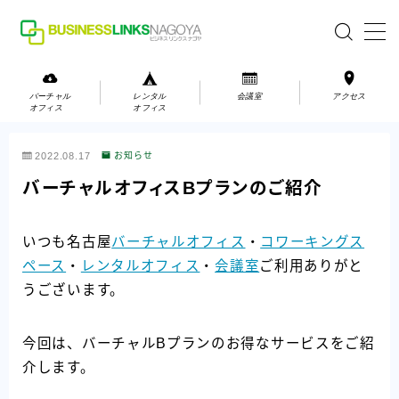
MENU
バーチャル
レンタル
会議室
アクセス
オフィス
オフィス
バーチャルオフィス
2022.08.17
お知らせ
レンタルオフィス
バーチャルオフィスBプランのご紹介
会議室
いつも名古屋
バーチャルオフィス
・
コワーキングス
ペース
・
レンタルオフィス
・
会議室
ご利用ありがと
お問い合わせ
うございます。
お問い合わせ
ご利用の流れ
今回は、バーチャルBプランのお得なサービスをご紹
アクセス
介します。
会社案内