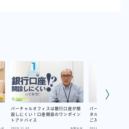
バーチャルオフィスは銀行口座が開
バーチャルオフィス
設しにくい！口座開設のワンポイン
タルオフィスL13号
トアドバイス
ご入居が決まりまし
2020.11.02
2018.11.03
らせ
お知らせ