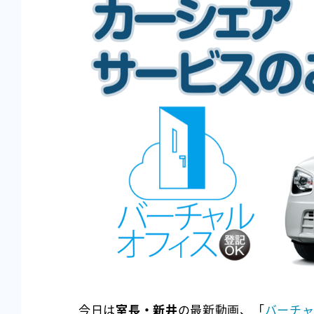
今日は
室長・新井
の最新動画、「
バーチ