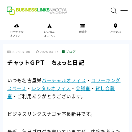
MENU
バーチャル
レンタル
会議室
アクセス
オフィス
オフィス
バーチャルオフィス
2023.07.08
2025.03.17
ブログ
レンタルオフィス
チャットＧＰＴ ちょっと日記
会議室
いつも名古屋栄
バーチャルオフィス
・
コワーキング
スペース
・
レンタルオフィス
・
会議室
・
貸し会議
お問い合わせ
室
・ご利用ありがとうございます。
お問い合わせ
ご利用の流れ
ビジネスリンクスナゴヤ室長新井です。
アクセス
会社案内
最近、毎日ブログを書いていますが、内容を考えた