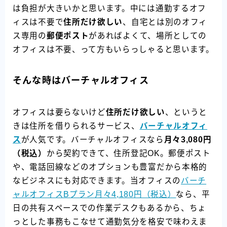
は負担が大きいかと思います。中には通勤するオフ
ィスは不要で
住所だけ欲しい
、自宅とは別のオフィ
ス専用の
郵便ポスト
があればよくて、場所としての
オフィスは不要、って方もいらっしゃると思います。
そんな時はバーチャルオフィス
オフィスは要らないけど
住所だけ欲しい
、というと
きは住所を借りられるサービス、
バーチャルオフィ
ス
が人気です。バーチャルオフィスなら
月々3,080円
（税込）
から契約できて、住所登記OK。郵便ポスト
や、電話回線などのオプションも豊富だから本格的
なビジネスにも対応できます。当オフィスの
バーチ
ャルオフィスBプラン月々4,180円（税込）
なら、平
日の共有スペースでの作業デスクもあるから、ちょ
っとした事務もこなせて通勤気分を格安で味わえま