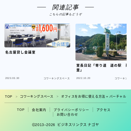
関連記事
こちらの記事もどうぞ
名古屋貸し会議室
室長日記「寄り道 道の駅 茶
里」
2023.03.30
2022.10.20
コワーキングスペース
コワーキング
フォロー
TOP
コワーキングスペース
オフィスをお得に使える方法 = バーチャルオ
＞
＞
TOP
会社案内
プライバシーポリシー
アクセス
お問い合わせ
2013–2026 ビジネスリンクス ナゴヤ