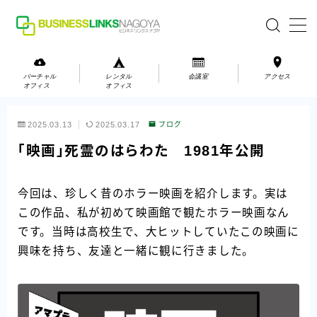
MENU
バーチャル
レンタル
会議室
アクセス
オフィス
オフィス
バーチャルオフィス
2025.03.13
2025.03.17
ブログ
レンタルオフィス
「映画」死霊のはらわた 1981年公開
会議室
今回は、珍しく昔のホラー映画を紹介します。実は
この作品、私が初めて映画館で観たホラー映画なん
お問い合わせ
です。当時は高校生で、大ヒットしていたこの映画に
お問い合わせ
興味を持ち、友達と一緒に観に行きました。
ご利用の流れ
アクセス
会社案内