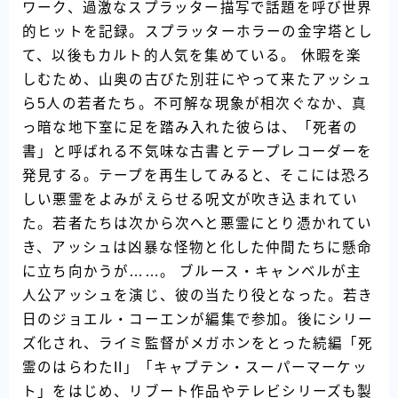
ワーク、過激なスプラッター描写で話題を呼び世界
的ヒットを記録。スプラッターホラーの金字塔とし
て、以後もカルト的人気を集めている。 休暇を楽
しむため、山奥の古びた別荘にやって来たアッシュ
ら5人の若者たち。不可解な現象が相次ぐなか、真
っ暗な地下室に足を踏み入れた彼らは、「死者の
書」と呼ばれる不気味な古書とテープレコーダーを
発見する。テープを再生してみると、そこには恐ろ
しい悪霊をよみがえらせる呪文が吹き込まれてい
た。若者たちは次から次へと悪霊にとり憑かれてい
き、アッシュは凶暴な怪物と化した仲間たちに懸命
に立ち向かうが……。 ブルース・キャンベルが主
人公アッシュを演じ、彼の当たり役となった。若き
日のジョエル・コーエンが編集で参加。後にシリー
ズ化され、ライミ監督がメガホンをとった続編「死
霊のはらわたII」「キャプテン・スーパーマーケッ
ト」をはじめ、リブート作品やテレビシリーズも製