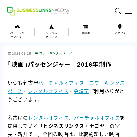
MENU
バーチャル
レンタル
会議室
アクセス
オフィス
オフィス
バーチャルオフィス
2023.01.25
コワーキングスペース
レンタルオフィス
「映画」パッセンジャー 2016年制作
会議室
いつも名古屋
バーチャルオフィス
・
コワーキングス
ペース
・
レンタルオフィス
・
会議室
ご利用ありがと
お問い合わせ
うございます。
お問い合わせ
ご利用の流れ
名古屋の
レンタルオフィス
、
バーチャルオフィス
を
アクセス
提供している「
ビジネスリンクス・ナゴヤ
」の室
長・新井です。今回の映画は、比較的新しい映画
会社案内